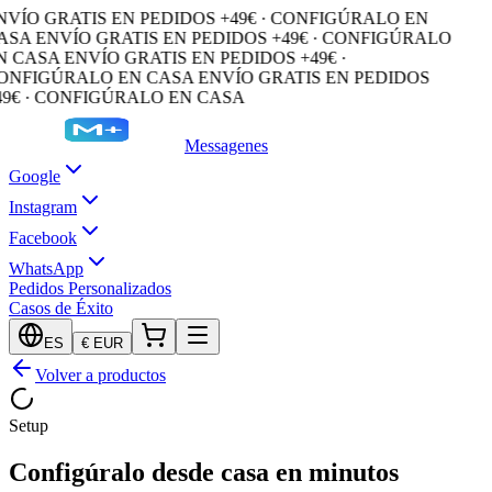
NVÍO GRATIS EN PEDIDOS +49€ · CONFIGÚRALO EN
ASA
ENVÍO GRATIS EN PEDIDOS +49€ · CONFIGÚRALO
N CASA
ENVÍO GRATIS EN PEDIDOS +49€ ·
ONFIGÚRALO EN CASA
ENVÍO GRATIS EN PEDIDOS
49€ · CONFIGÚRALO EN CASA
Messagenes
Google
Instagram
Facebook
WhatsApp
Pedidos Personalizados
Casos de Éxito
ES
€
EUR
Volver a productos
Setup
Configúralo desde casa en minutos