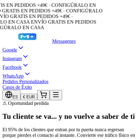
 EN PEDIDOS +49€ · CONFIGÚRALO EN
GRATIS EN PEDIDOS +49€ · CONFIGÚRALO
O GRATIS EN PEDIDOS +49€ ·
O EN CASA
ENVÍO GRATIS EN PEDIDOS
GÚRALO EN CASA
Messagenes
Google
Instagram
Facebook
WhatsApp
Pedidos Personalizados
Casos de Éxito
ES
€
EUR
⚠ Oportunidad perdida
Tu cliente se va... y no vuelve a saber de ti
El 95% de los clientes que entran por tu puerta nunca regresan
porque pierdes el contacto al instante. Convierte ese tráfico físico en