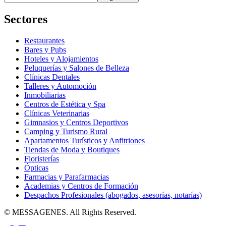
Sectores
Restaurantes
Bares y Pubs
Hoteles y Alojamientos
Peluquerías y Salones de Belleza
Clínicas Dentales
Talleres y Automoción
Inmobiliarias
Centros de Estética y Spa
Clínicas Veterinarias
Gimnasios y Centros Deportivos
Camping y Turismo Rural
Apartamentos Turísticos y Anfitriones
Tiendas de Moda y Boutiques
Floristerías
Ópticas
Farmacias y Parafarmacias
Academias y Centros de Formación
Despachos Profesionales (abogados, asesorías, notarías)
© MESSAGENES. All Rights Reserved.