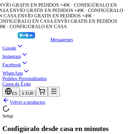
NVÍO GRATIS EN PEDIDOS +49€ · CONFIGÚRALO EN
ASA
ENVÍO GRATIS EN PEDIDOS +49€ · CONFIGÚRALO
N CASA
ENVÍO GRATIS EN PEDIDOS +49€ ·
ONFIGÚRALO EN CASA
ENVÍO GRATIS EN PEDIDOS
49€ · CONFIGÚRALO EN CASA
Messagenes
Google
Instagram
Facebook
WhatsApp
Pedidos Personalizados
Casos de Éxito
ES
€
EUR
Volver a productos
Setup
Configúralo desde casa en minutos