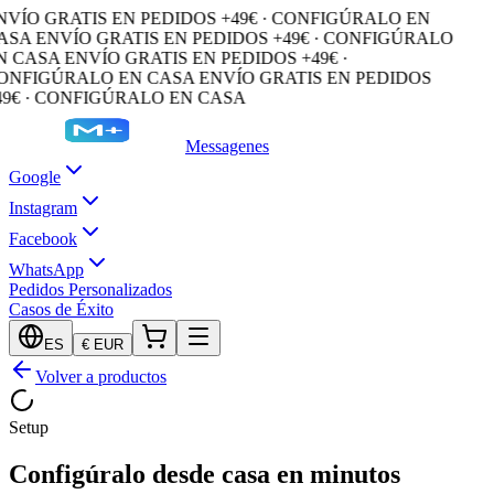
NVÍO GRATIS EN PEDIDOS +49€ · CONFIGÚRALO EN
ASA
ENVÍO GRATIS EN PEDIDOS +49€ · CONFIGÚRALO
N CASA
ENVÍO GRATIS EN PEDIDOS +49€ ·
ONFIGÚRALO EN CASA
ENVÍO GRATIS EN PEDIDOS
49€ · CONFIGÚRALO EN CASA
Messagenes
Google
Instagram
Facebook
WhatsApp
Pedidos Personalizados
Casos de Éxito
ES
€
EUR
Volver a productos
Setup
Configúralo desde casa en minutos